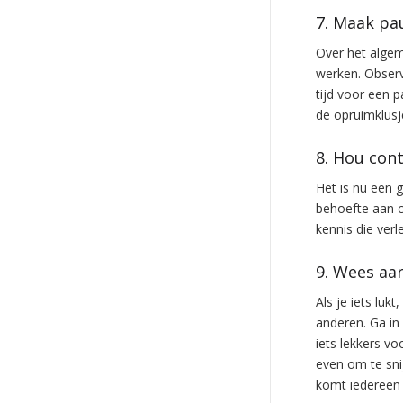
7. Maak pa
Over het alge
werken. Observe
tijd voor een 
de opruimklusje
8. Hou cont
Het is nu een
behoefte aan c
kennis die verl
9. Wees aa
Als je iets lukt
anderen. Ga in 
iets lekkers vo
even om te snij
komt iedereen