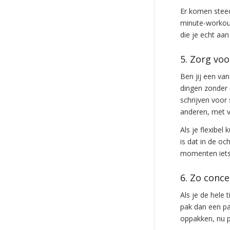
Er komen steed
minute-workout
die je echt aan
5. Zorg voo
Ben jij een va
dingen zonder 
schrijven voor
anderen, met v
Als je flexibel
is dat in de oc
momenten iets
6. Zo conce
Als je de hele 
pak dan een pap
oppakken, nu p