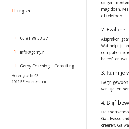
dingen moeten
mag doen. Miss
English
of telefoon.
2. Evaluee
06 81 88 33 37
Afspraken gaan
Wat helpt je, e
info@gerny.nl
computer moet 
beleeft en wat
Gerny Coaching + Consulting
3. Ruim je 
Herengracht 62
1015 BP Amsterdam
Begin gewoon m
van tijd, en be
4. Blijf be
De sportschool 
Ga afwisselend
creëren. Ga wan