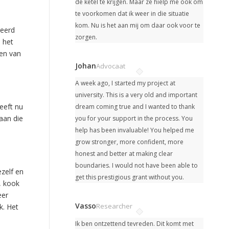
de ketel te krijgen. Maar ze hielp me ook om
te voorkomen dat ik weer in die situatie
kom. Nu is het aan mij om daar ook voor te
reerd
zorgen.
s het
een van
Johan
Advocaat
A week ago, I started my project at
university.
This is a very old and important
eeft nu
dream coming true and I wanted to thank
aan die
you for your support in the process. You
help has been invaluable! You helped me
grow stronger, more confident, more
honest and better at making clear
boundaries. I would not have been able to
ezelf en
get this prestigious grant without you.
, kook
eer
Vasso
Researcher
k. Het
Ik ben ontzettend tevreden. Dit komt met