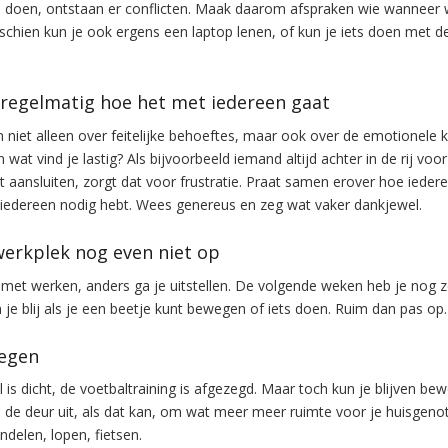
 doen, ontstaan er conflicten. Maak daarom afspraken wie wanneer 
chien kun je ook ergens een laptop lenen, of kun je iets doen met de
r regelmatig hoe het met iedereen gaat
 niet alleen over feitelijke behoeftes, maar ook over de emotionele k
n wat vind je lastig? Als bijvoorbeeld iemand altijd achter in de rij voo
aansluiten, zorgt dat voor frustratie. Praat samen erover hoe ieder
 iedereen nodig hebt. Wees genereus en zeg wat vaker dankjewel.
werkplek nog even niet op
et werken, anders ga je uitstellen. De volgende weken heb je nog 
n je blij als je een beetje kunt bewegen of iets doen. Ruim dan pas op.
wegen
is dicht, de voetbaltraining is afgezegd. Maar toch kun je blijven be
 de deur uit, als dat kan, om wat meer meer ruimte voor je huisgeno
delen, lopen, fietsen.