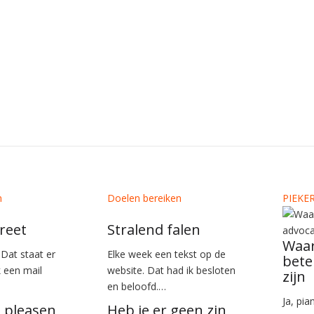
n
Doelen bereiken
PIEKE
 reet
Stralend falen
Waar
. Dat staat er
Elke week een tekst op de
bete
k een mail
website. Dat had ik besloten
zijn
en beloofd.…
Ja, pia
n pleasen
Heb je er geen zin