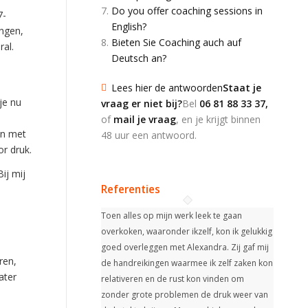
Do you offer coaching sessions in
7-
English?
ingen,
Bieten Sie Coaching auch auf
ral.
Deutsch an?
Lees hier de antwoorden
Staat je
je nu
vraag er niet bij?
Bel
06 81 88 33 37
,
of
mail je vraag
, en je krijgt binnen
en met
48 uur een antwoord.
r druk.
ij mij
Referenties
Toen alles op mijn werk leek te gaan
overkoken, waaronder ikzelf, kon ik gelukkig
goed overleggen met Alexandra. Zij gaf mij
ren,
de handreikingen waarmee ik zelf zaken kon
ater
relativeren en de rust kon vinden om
zonder grote problemen de druk weer van