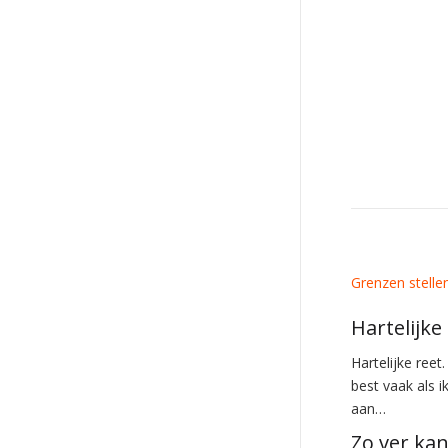
Grenzen stelle
Hartelijke
Hartelijke reet
best vaak als i
aan…
Zo ver ka