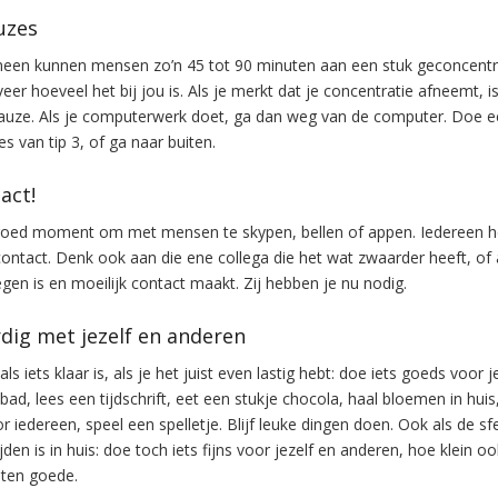
uzes
meen kunnen mensen zo’n 45 tot 90 minuten aan een stuk geconcent
er hoeveel het bij jou is. Als je merkt dat je concentratie afneemt, i
pauze. Als je computerwerk doet, ga dan weg van de computer. Doe 
s van tip 3, of ga naar buiten.
act!
 goed moment om met mensen te skypen, bellen of appen. Iedereen h
ontact. Denk ook aan die ene collega die het wat zwaarder heeft, of 
egen is en moeilijk contact maakt. Zij hebben je nu nodig.
rdig met jezelf en anderen
, als iets klaar is, als je het juist even lastig hebt: doe iets goeds voor j
bad, lees een tijdschrift, eet een stukje chocola, haal bloemen in huis
or iedereen, speel een spelletje. Blijf leuke dingen doen. Ook als de sf
den is in huis: doe toch iets fijns voor jezelf en anderen, hoe klein oo
 ten goede.