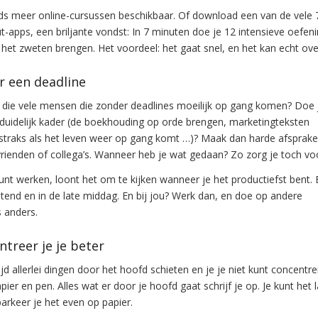
s meer online-cursussen beschikbaar. Of download een van de vele 
-apps, een briljante vondst: In 7 minuten doe je 12 intensieve oefen
 het zweten brengen. Het voordeel: het gaat snel, en het kan echt ove
r een deadline
n die vele mensen die zonder deadlines moeilijk op gang komen? Doe 
duidelijk kader (de boekhouding op orde brengen, marketingteksten
 straks als het leven weer op gang komt …)? Maak dan harde afsprak
rienden of collega’s. Wanneer heb je wat gedaan? Zo zorg je toch voo
 kunt werken, loont het om te kijken wanneer je het productiefst bent. B
htend en in de late middag. En bij jou? Werk dan, en doe op andere
 anders.
ntreer je je beter
tijd allerlei dingen door het hoofd schieten en je je niet kunt concentre
ier en pen. Alles wat er door je hoofd gaat schrijf je op. Je kunt het l
arkeer je het even op papier.