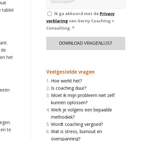
wat
 tablet
Ik ga akkoord met de
Privacy
verklaring
van Gerny Coaching +
Consulting.
*
ant.
r de
een het
Veelgestelde vragen
Hoe werkt het?
Is coaching duur?
zeeën
Moet ik mijn probleem niet zelf
kunnen oplossen?
Werk je volgens een bepaalde
methodiek?
wegen.
Wordt coaching vergoed?
ten te
Wat is stress, burnout en
overspanning?