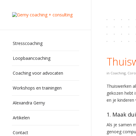
Stresscoaching
Thuisw
Loopbaancoaching
Coaching voor advocaten
in
Coaching
,
Coro
Thuiswerken als
Workshops en trainingen
gekozen hebt is
en je kinderen
Alexandra Gerny
1. Maak dui
Artikelen
Als je samen me
genoeg compute
Contact