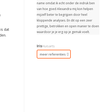
name omdat ik echt onder de indruk ben
van hoe goed Alexandra mij kon helpen
mijzelf beter te begrijpen door heel
e
kloppende analyses. En dit op een zeer
prettige, betrokken en open manier te doen
is dat
waardoor je je erg op je gemak voelt.
den.
Iris
Huisarts
meer referenties