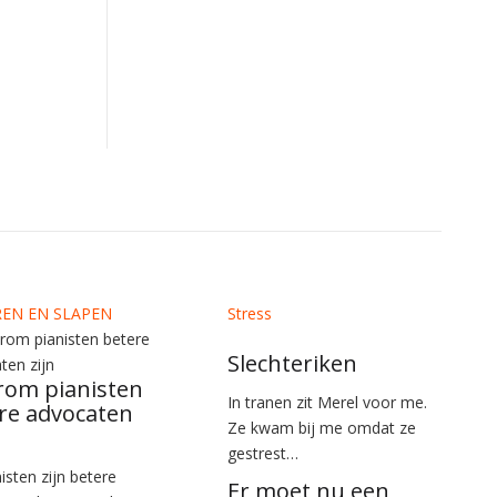
REN EN SLAPEN
Stress
Slechteriken
om pianisten
In tranen zit Merel voor me.
re advocaten
Ze kwam bij me omdat ze
gestrest…
nisten zijn betere
Er moet nu een