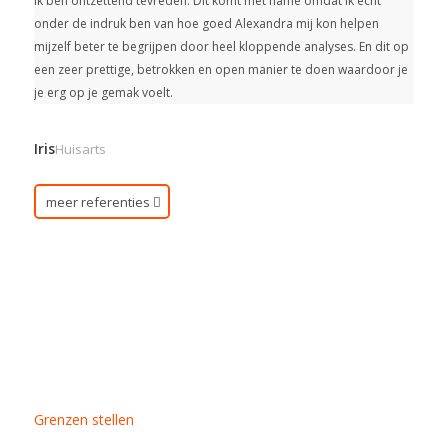
Ik ben ontzettend tevreden. Dit komt met name omdat ik echt
onder de indruk ben van hoe goed Alexandra mij kon helpen
mijzelf beter te begrijpen door heel kloppende analyses. En dit op
een zeer prettige, betrokken en open manier te doen waardoor je
je erg op je gemak voelt.
Iris
Huisarts
meer referenties
Grenzen stellen