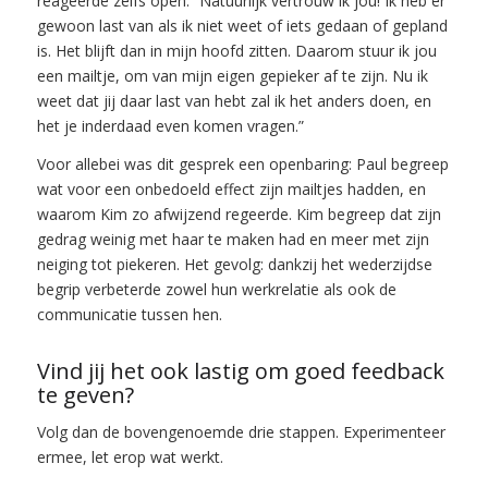
reageerde zelfs open: “Natuurlijk vertrouw ik jou! Ik heb er
gewoon last van als ik niet weet of iets gedaan of gepland
is. Het blijft dan in mijn hoofd zitten. Daarom stuur ik jou
een mailtje, om van mijn eigen gepieker af te zijn. Nu ik
weet dat jij daar last van hebt zal ik het anders doen, en
het je inderdaad even komen vragen.”
Voor allebei was dit gesprek een openbaring: Paul begreep
wat voor een onbedoeld effect zijn mailtjes hadden, en
waarom Kim zo afwijzend regeerde. Kim begreep dat zijn
gedrag weinig met haar te maken had en meer met zijn
neiging tot piekeren. Het gevolg: dankzij het wederzijdse
begrip verbeterde zowel hun werkrelatie als ook de
communicatie tussen hen.
Vind jij het ook lastig om goed feedback
te geven?
Volg dan de bovengenoemde drie stappen. Experimenteer
ermee, let erop wat werkt.